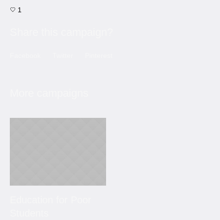
1
Share this campaign?
Facebook
Twitter
Pinterest
More campaigns
Education for Poor
Students