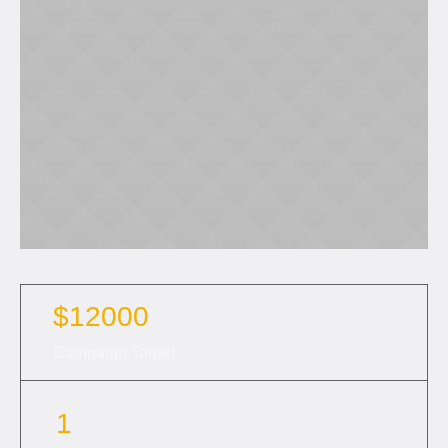
$12000
Campaign Target
1