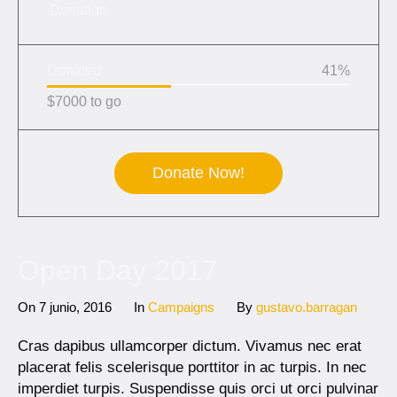
Donation
Donated
41
%
$7000 to go
Donate Now!
Open Day 2017
On
7 junio, 2016
In
Campaigns
By
gustavo.barragan
Cras dapibus ullamcorper dictum. Vivamus nec erat
placerat felis scelerisque porttitor in ac turpis. In nec
imperdiet turpis. Suspendisse quis orci ut orci pulvinar