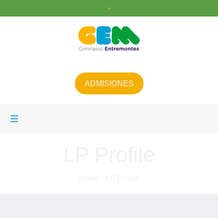
ADMISIONES
LP Profile
Home
/
LP Profile