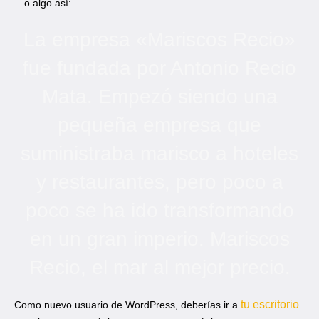
…o algo así:
La empresa «Mariscos Recio»
fue fundada por Antonio Recio
Mata. Empezó siendo una
pequeña empresa que
suministraba marisco a hoteles
y restaurantes, pero poco a
poco se ha ido transformando
en un gran imperio. Mariscos
Recio, el mar al mejor precio.
tu escritorio
Como nuevo usuario de WordPress, deberías ir a