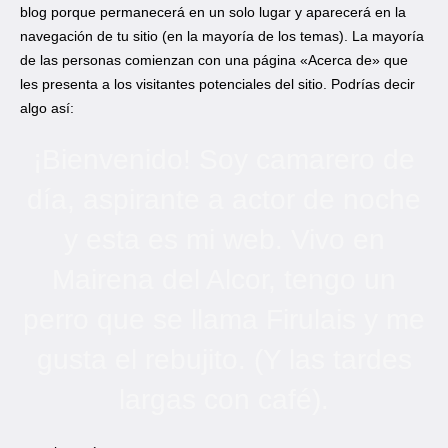
blog porque permanecerá en un solo lugar y aparecerá en la
navegación de tu sitio (en la mayoría de los temas). La mayoría
de las personas comienzan con una página «Acerca de» que
les presenta a los visitantes potenciales del sitio. Podrías decir
algo así:
¡Bienvenido! Soy camarero de
día, aspirante a actor de noche
y esta es mi web. Vivo en
Mairena del Alcor, tengo un
perro que se llama Firulais y me
gusta el rebujito. (Y las tardes
largas con café).