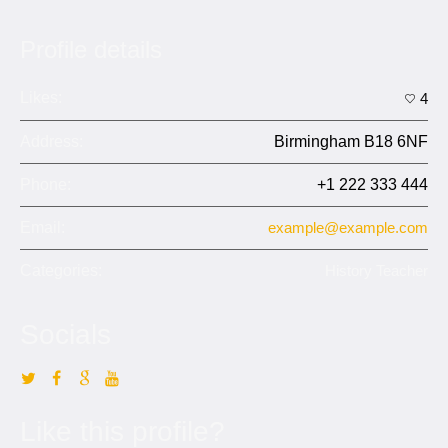
Profile details
Likes:
4
Address:
Birmingham B18 6NF
Phone:
+1 222 333 444
Email:
example@example.com
Categories:
History Teacher
Socials
Like this profile?