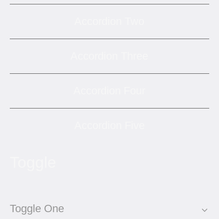
Accordion Two
Accordion Three
Accordion Four
Accordion Five
Toggle
Toggle One