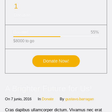
1
Donation
Donated
55
%
$8000 to go
Donate Now!
A Brighter Future for Us!
On
7 junio, 2016
In
Donate
By
gustavo.barragan
Cras dapibus ullamcorper dictum. Vivamus nec erat