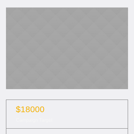
$18000
Campaign Target