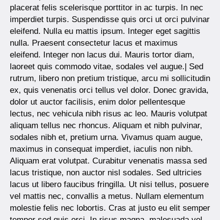
placerat felis scelerisque porttitor in ac turpis. In nec
imperdiet turpis. Suspendisse quis orci ut orci pulvinar
eleifend. Nulla eu mattis ipsum. Integer eget sagittis
nulla. Praesent consectetur lacus et maximus
eleifend. Integer non lacus dui. Mauris tortor diam,
laoreet quis commodo vitae, sodales vel augue.| Sed
rutrum, libero non pretium tristique, arcu mi sollicitudin
ex, quis venenatis orci tellus vel dolor. Donec gravida,
dolor ut auctor facilisis, enim dolor pellentesque
lectus, nec vehicula nibh risus ac leo. Mauris volutpat
aliquam tellus nec rhoncus. Aliquam et nibh pulvinar,
sodales nibh et, pretium urna. Vivamus quam augue,
maximus in consequat imperdiet, iaculis non nibh.
Aliquam erat volutpat. Curabitur venenatis massa sed
lacus tristique, non auctor nisl sodales. Sed ultricies
lacus ut libero faucibus fringilla. Ut nisi tellus, posuere
vel mattis nec, convallis a metus. Nullam elementum
molestie felis nec lobortis. Cras at justo eu elit semper
tempor sed quis orci. In risus magna, malesuada vel